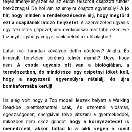
teljesítménykényszer és az előbb felsorolt csapzott tündér
hétköznapjai. De hol van az annyira óhajtott egyensúly?
A jó
hír, hogy minden a rendelkezésedre állj, hogy megtörd
ezt a csapdának látszó helyzetet.
A szervezeted ugyanis
egy tökéletes gépezet, ami evolúciósan már több ezer éve
bizonyít. Úgyhogy vegyél csak példát az élővilágból!
Láttál már fáradtan kóválygó delfin nőstényt? Aligha. És
kimerült, fénytelen sörényű telivér mamát? Ugye, hogy
nem.
A csoda ugyanis ott van a biológiában, a
természetben, és mindössze egy csipetnyi löket kell,
hogy a nagyszerű egyensúlyra rátalálj, és újra
bombaformába kerülj!
Ha elég volt, hogy a Top modell leszek helyett a Walking
Dead-be jelentkezhetnél csak, és szeretnél vidáman,
egészségesen, energiával telve játszani a gyermekeddel,
miközben nem okoz gondot,
hogy a környezetedet is
menedzseld, akkor töltsd ki a cikk végén a rövid