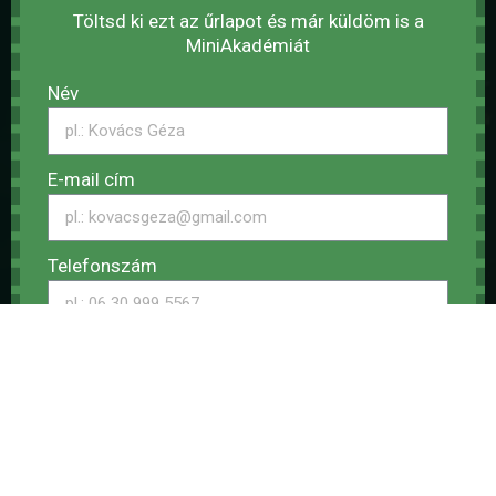
Töltsd ki ezt az űrlapot és már küldöm is a
MiniAkadémiát
Név
E-mail cím
Telefonszám
Kérem a további tudásanyagot
+ Felajánlok neked, egy 30 perces ingyenes
telefonos konzultácót