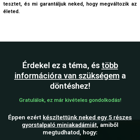
tesztet, és mi garantáljuk neked, hogy megváltozik az
életed.
Érdekel ez a téma, és
több
információra van szükségem
a
döntéshez!
Gratulálok, ez már kivételes gondolkodás!
Éppen ezért
készítettünk neked egy 5 részes
gyorstalpaló miniakadámiát,
amiből
megtudhatod, hogy: