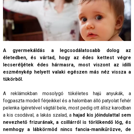
A gyermekáldás a legcsodálatosabb dolog az
életedben, és vártad, hogy az édes kettest végre
lecseréljétek édes hármasra, most viszont az idilli
eszménykép helyett valaki egészen más néz vissza a
tükörből.
A reklámokban mosolygó tökéletes hajú anyukák, a
fogpaszta modell férjeikkel és a halomban álló patyolat fehér
pelenka ígéretével vágtál bele, most pedig ott állsz karodban
a kis csodával, a lakás szalad, a
hajad kis jóindulattal sem
nevezhető frizurának, a csillárról is törlőkendő lóg, és
nemhogy a lábkörmöd nincs fancia-manikűrözve, de