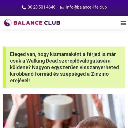
06 20 501 4646
info@balance-life.club
Eleged van, hogy kismamaként a férjed is már
csak a Walking Dead szereplőválogatására
küldene? Nagyon egyszerűen visszanyerheted
kirobbanó formád és szépséged a Zinzino
erejével!