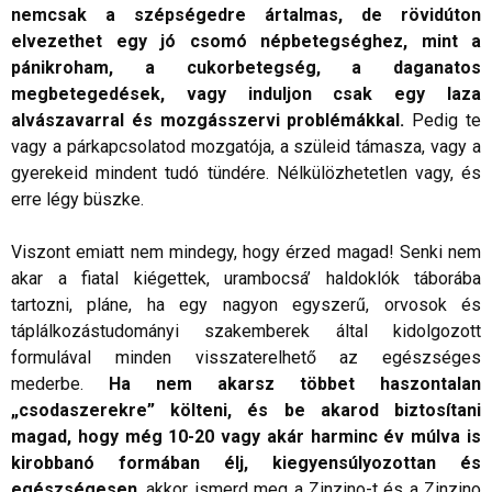
nemcsak a szépségedre ártalmas, de rövidúton
elvezethet egy jó csomó népbetegséghez, mint a
pánikroham, a cukorbetegség, a daganatos
megbetegedések, vagy induljon csak egy laza
alvászavarral és mozgásszervi problémákkal.
Pedig te
vagy a párkapcsolatod mozgatója, a szüleid támasza, vagy a
gyerekeid mindent tudó tündére. Nélkülözhetetlen vagy, és
erre légy büszke.
Viszont emiatt nem mindegy, hogy érzed magad! Senki nem
akar a fiatal kiégettek, urambocsá’ haldoklók táborába
tartozni, pláne, ha egy nagyon egyszerű, orvosok és
táplálkozástudományi szakemberek által kidolgozott
formulával minden visszaterelhető az egészséges
mederbe.
Ha nem akarsz többet haszontalan
„csodaszerekre” költeni, és be akarod biztosítani
magad, hogy még 10-20 vagy akár harminc év múlva is
kirobbanó formában élj, kiegyensúlyozottan és
egészségesen
, akkor ismerd meg a Zinzino-t és a Zinzino