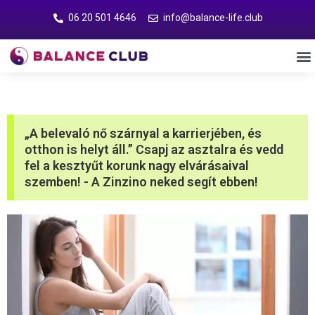
06 20 501 4646
info@balance-life.club
„A belevaló nő szárnyal a karrierjében, és
otthon is helyt áll.” Csapj az asztalra és vedd
fel a kesztyűt korunk nagy elvárásaival
szemben! - A Zinzino neked segít ebben!