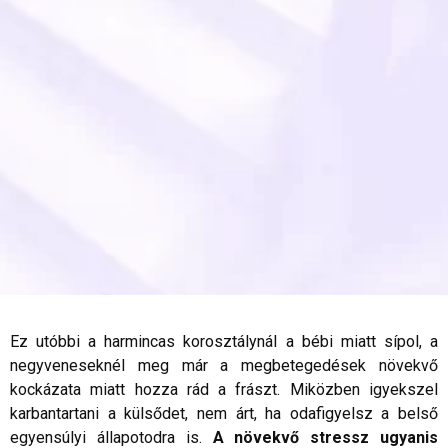
Ez utóbbi a harmincas korosztálynál a bébi miatt sípol, a
negyveneseknél meg már a megbetegedések növekvő
kockázata miatt hozza rád a frászt. Miközben igyekszel
karbantartani a külsődet, nem árt, ha odafigyelsz a belső
egyensúlyi állapotodra is.
A növekvő stressz ugyanis