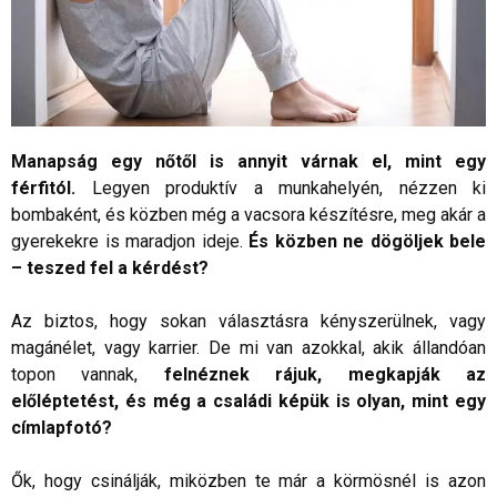
Manapság egy nőtől is annyit várnak el, mint egy
férfitól.
Legyen produktív a munkahelyén, nézzen ki
bombaként, és közben még a vacsora készítésre, meg akár a
gyerekekre is maradjon ideje.
És közben ne dögöljek bele
– teszed fel a kérdést?
Az biztos, hogy sokan választásra kényszerülnek, vagy
magánélet, vagy karrier. De mi van azokkal, akik állandóan
topon vannak,
felnéznek rájuk, megkapják az
előléptetést, és még a családi képük is olyan, mint egy
címlapfotó?
Ők, hogy csinálják, miközben te már a körmösnél is azon