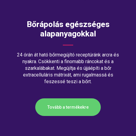
Bőrápolás egészséges
alapanyagokkal
24 órán át ható bőrmegújító receptúránk arcra és
nyakra. Csökkenti a finomabb ráncokat és a
szarkalábakat. Megújítja és újjáépíti a bőr
extracelluláris mátrixát, ami rugalmassá és
feszessé teszi a bőrt.
Tovább a termékekre